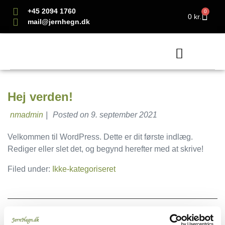
+45 2094 1760
0
0
kr.
mail@jernhegn.dk
Dobbelt smedejernslåg
Enkelt smedejernslåg
Hej verden!
nmadmin
|
Posted on
9. september 2021
Velkommen til WordPress. Dette er dit første indlæg.
Rediger eller slet det, og begynd herefter med at skrive!
Filed under:
Ikke-kategoriseret
Ét svar til “Hej verden!”