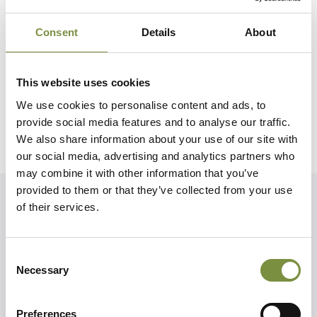
En WordPress-kommentator
siger:
Consent
Details
About
9. september 2021 kl. 15:02
Hej, dette er en kommentar.
For at komme i gang med at moderere, redigere og
This website uses cookies
slette kommentarer, skal du gå til
We use cookies to personalise content and ads, to
kommentarskærmbilledet i kontrolpanelet.
provide social media features and to analyse our traffic.
Kommentaravatarer kommer fra
Gravatar
.
We also share information about your use of our site with
our social media, advertising and analytics partners who
may combine it with other information that you’ve
provided to them or that they’ve collected from your use
Jernhegn.dk
of their services.
Vi tilbyder et kvalitetskoncept af færdigproduceret produkter
i 7 forskellige nøje udvalgte design og faste størrelser, lige
til at afhente og montere selv.
Consent
Necessary
Selection
CVR. nr. 30 71 79 61
Preferences