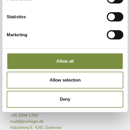
Produkter
Statistics
Dobbeltlåger
Enkeltlåger
Marketing
Hegn
Automatik
Relevant
Allow all
Tilbehør
Galleri
Halvtag
Allow selection
Handelsbetingelser
Privatlivspolitik
Deny
Kontakt os
+45 2094 1760
mail@jernhegn.dk
Industrivej 5, 4261 Dalmose