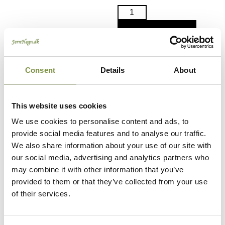
Tilføj til kurv
Consent
Details
About
Leder du efter hegn
eller låger på
This website uses cookies
specialmål besøg
We use cookies to personalise content and ads, to
Danhegn.dk
provide social media features and to analyse our traffic.
We also share information about your use of our site with
our social media, advertising and analytics partners who
may combine it with other information that you’ve
Du kunne også være
provided to them or that they’ve collected from your use
of their services.
interesseret i…