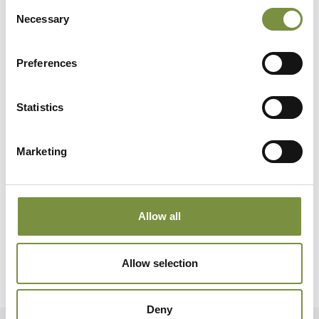
Consent
Necessary
Selection
Preferences
Statistics
Marketing
Hegn – Gamma
Dobbeltlåge – Gamma
3.300
kr.
–
5.100
kr.
10.500
kr.
–
14.200
kr.
Allow all
Vælg muligheder
Vælg muligheder
Allow selection
Deny