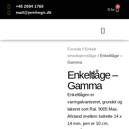
+45 2094 1760
0
0
kr.
mail@jernhegn.dk
Dobbelt smedejernslåg
Enkelt smedejernslåg
Forside
/
Enkelt
smedejernslåge
/ Enkeltlåge –
Gamma
Enkeltlåge –
Gamma
Enkeltlågen er
varmgalvaniseret, grundet og
lakeret sort Ral. 9005 Max.
Afstand imellem lodrette 14 x
14 mm. jern er 10 cm.