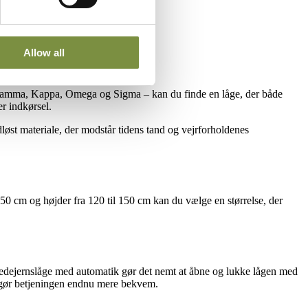
Allow all
a, Gamma, Kappa, Omega og Sigma – kan du finde en låge, der både
r indkørsel.
dløst materiale, der modstår tidens tand og vejrforholdenes
450 cm og højder fra 120 til 150 cm kan du vælge en størrelse, der
smedejernslåge med automatik gør det nemt at åbne og lukke lågen med
r gør betjeningen endnu mere bekvem.