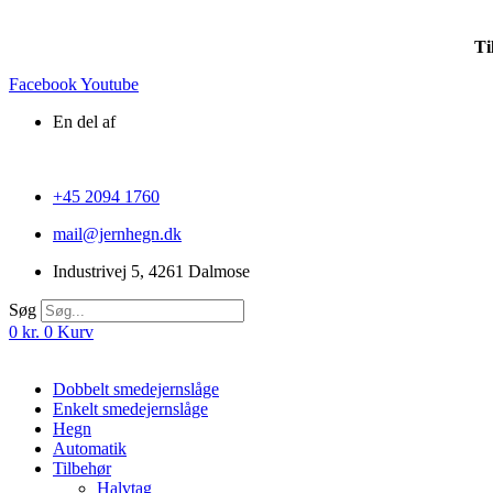
Ti
Facebook
Youtube
En del af
+45 2094 1760
mail@jernhegn.dk
Industrivej 5, 4261 Dalmose
Søg
0
kr.
0
Kurv
Dobbelt smedejernslåge
Enkelt smedejernslåge
Hegn
Automatik
Tilbehør
Halvtag