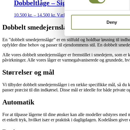
18.200 kr.
flere
Dobbeltlåge – Sigma
varesiden
varianter.
Mulighederne
Prisinterval:
Dette
10.500
kr.
–
14.500
kr.
Vælg muligheder
kan
10.500 kr.
vare
vælges
Deny
til
har
Dobbelt smedejernslåge
på
14.500 kr.
flere
varesiden
varianter.
En ”dobbelt smedejernslåge” er en stilfuld og holdbar løsning til i
Mulighederne
opfylder dine behov og passer til ejendommens stil. En dobbelt smedeje
kan
vælges
Alle vores dobbelt smedejernslåger er fremstillet i smedejern, som er k
på
påvirkninger. Alle vores låger er varmegalvaniserede og grundede, hvi
varesiden
Størrelser og mål
Vi tilbyder dobbelt smedejernslåger i en række specifikke mål, så du k
passer præcist til din indkørsel. Disse mål er ideelle for både privat
Automatik
For at tilpasse lågerne til dine ønsker kan alle modeller udstyres m
et enkelt tryk, hvilket især er praktisk i dagligdagen. Kodelåsen gi