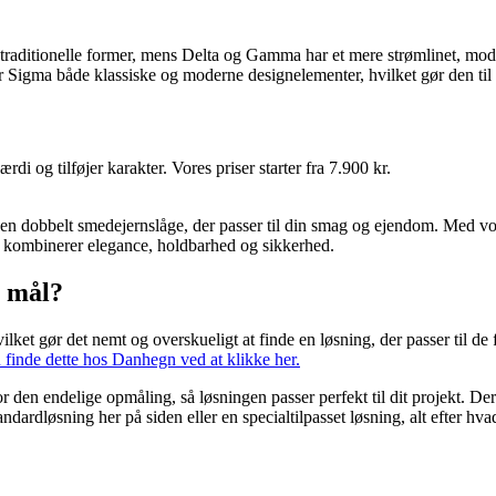
r traditionelle former, mens Delta og Gamma har et mere strømlinet, mo
er Sigma både klassiske og moderne designelementer, hvilket gør den ti
 og tilføjer karakter. Vores priser starter fra 7.900 kr.
e en dobbelt smedejernslåge, der passer til din smag og ejendom. Med vo
r kombinerer elegance, holdbarhed og sikkerhed.
r mål?
vilket gør det nemt og overskueligt at finde en løsning, der passer til 
 finde dette hos Danhegn ved at klikke her.
 den endelige opmåling, så løsningen passer perfekt til dit projekt. De
ardløsning her på siden eller en specialtilpasset løsning, alt efter hva