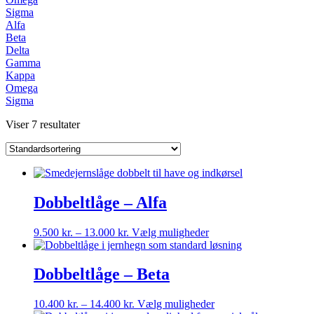
Sigma
Alfa
Beta
Delta
Gamma
Kappa
Omega
Sigma
Viser 7 resultater
Dobbeltlåge – Alfa
Prisinterval:
Dette
9.500
kr.
–
13.000
kr.
Vælg muligheder
9.500 kr.
vare
til
har
13.000 kr.
flere
Dobbeltlåge – Beta
varianter.
Mulighederne
Prisinterval:
Dette
10.400
kr.
–
14.400
kr.
Vælg muligheder
kan