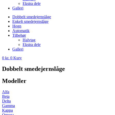
Ekstra dele
Galleri
Dobbelt smedejernslåge
Enkelt smedejernslåge
Hegn
Automatik
Tilbehør
Halvtag
Ekstra dele
Galleri
0
kr.
0
Kurv
Dobbelt smedejernslåge
Modeller
Alfa
Beta
Delta
Gamma
Kappa
Omega