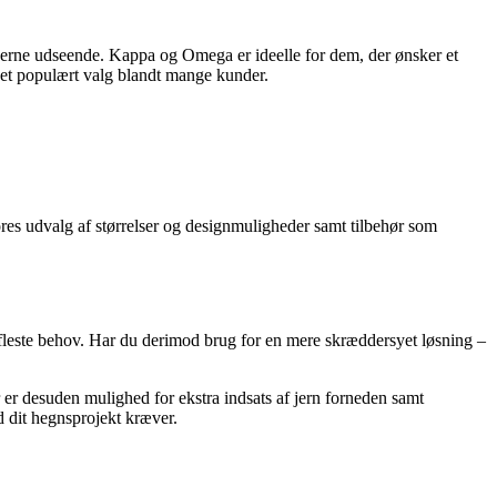
derne udseende. Kappa og Omega er ideelle for dem, der ønsker et
l et populært valg blandt mange kunder.
res udvalg af størrelser og designmuligheder samt tilbehør som
de fleste behov. Har du derimod brug for en mere skræddersyet løsning –
r er desuden mulighed for ekstra indsats af jern forneden samt
d dit hegnsprojekt kræver.