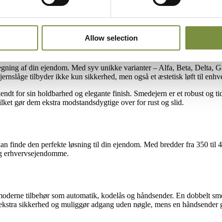
Allow selection
ndhegning af din ejendom. Med syv unikke varianter – Alfa, Beta, Delt
rnslåge tilbyder ikke kun sikkerhed, men også et æstetisk løft til enhve
endt for sin holdbarhed og elegante finish. Smedejern er et robust og ti
lket gør dem ekstra modstandsdygtige over for rust og slid.
an finde den perfekte løsning til din ejendom. Med bredder fra 350 til 
e og erhvervsejendomme.
ed moderne tilbehør som automatik, kodelås og håndsender. En dobbelt 
ver ekstra sikkerhed og muliggør adgang uden nøgle, mens en håndsende