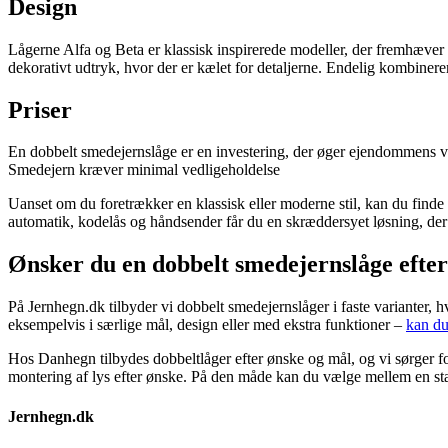
Design
Lågerne Alfa og Beta er klassisk inspirerede modeller, der fremhæve
dekorativt udtryk, hvor der er kælet for detaljerne. Endelig kombiner
Priser
En dobbelt smedejernslåge er en investering, der øger ejendommens værdi
Smedejern kræver minimal vedligeholdelse
Uanset om du foretrækker en klassisk eller moderne stil, kan du find
automatik, kodelås og håndsender får du en skræddersyet løsning, de
Ønsker du en dobbelt smedejernslåge efte
På Jernhegn.dk tilbyder vi dobbelt smedejernslåger i faste varianter, h
eksempelvis i særlige mål, design eller med ekstra funktioner –
kan du
Hos Danhegn tilbydes dobbeltlåger efter ønske og mål, og vi sørger for
montering af lys efter ønske. På den måde kan du vælge mellem en stand
Jernhegn.dk