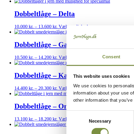
10.400 kr.
vare
vælges
til
har
på
14.400 kr.
flere
Dobbeltlåge – Delta
varesiden
varianter.
Mulighederne
Prisinterval:
Dette
10.000
kr.
–
13.600
kr.
Vælg muligheder
kan
10.000 kr.
vare
vælges
til
har
på
13.600 kr.
flere
Dobbeltlåge – Gamma
varesiden
varianter.
Mulighederne
Consent
Prisinterval:
Dette
10.500
kr.
–
14.200
kr.
Vælg muligheder
kan
10.500 kr.
vare
vælges
til
har
på
14.200 kr.
flere
Dobbeltlåge – Kappa
varesiden
This website uses cookies
varianter.
Mulighederne
We use cookies to personalis
Prisinterval:
Dette
14.400
kr.
–
20.300
kr.
Vælg muligheder
kan
information about your use of
14.400 kr.
vare
vælges
til
har
other information that you’ve
på
20.300 kr.
flere
Dobbeltlåge – Omega
varesiden
varianter.
Consent
Mulighederne
Prisinterval:
Dette
13.100
kr.
–
18.200
kr.
Vælg muligheder
kan
Necessary
Selection
13.100 kr.
vare
vælges
til
har
på